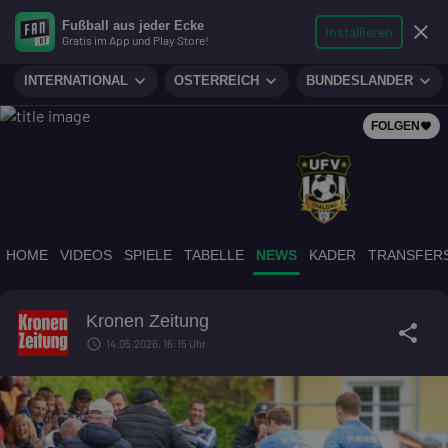
search
micro
person
Fußball aus jeder Ecke
sports_soccer
expand_more
close
FUSSBALL
Installieren
Gratis im App und Play Store!
Suche
Reporter
Login
expand_more
expand_more
expand_more
INTERNATIONAL
ÖSTERREICH
BUNDESLÄNDER
FOLGEN
favorite
HOME
VIDEOS
SPIELE
TABELLE
NEWS
KADER
TRANSFER
Kronen Zeitung
share
schedule
14.05.2026, 16:15 Uhr