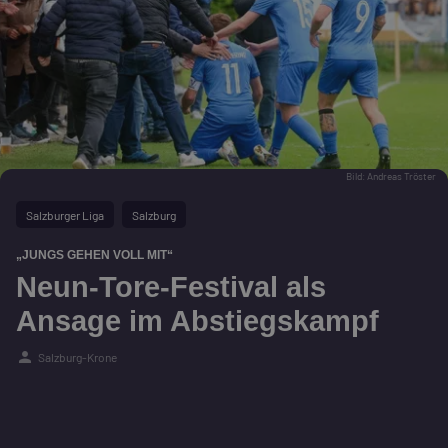
Bild: Andreas Tröster
Salzburger Liga
Salzburg
„JUNGS GEHEN VOLL MIT“
Neun-Tore-Festival als
Ansage im Abstiegskampf
person
Salzburg-Krone