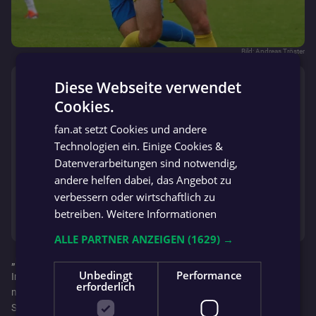
Bild: Andreas Tröster
⚡️ IM TREND
Diese Webseite verwendet
Cookies.
GERMAN
TOP-LIGEN STARTEN
fan.at setzt Cookies und andere
Alaba zu Juve? Fix: ÖFB-Duo
GERMAN
dockt in Italien an
Technologien ein. Einige Cookies &
Datenverarbeitungen sind notwendig,
andere helfen dabei, das Angebot zu
„TRANSFER? COMEBACK?“
verbessern oder wirtschaftlich zu
Nach Karriereende: Kainz hat
jetzt ein neues Ziel!
betreiben.
Weitere Informationen
ALLE PARTNER ANZEIGEN
(1629) →
„Es wird eine heiße Kiste“
Unbedingt
Performance
In der zweiten Halbzeit gab es für die insgesamt 444 Zuschauer
erforderlich
noch drei weitere Tore zu bestaunen. Dicker bezwang in der
Schlussphase Interims-„Handschuh“ Johannes Wampl – er ist