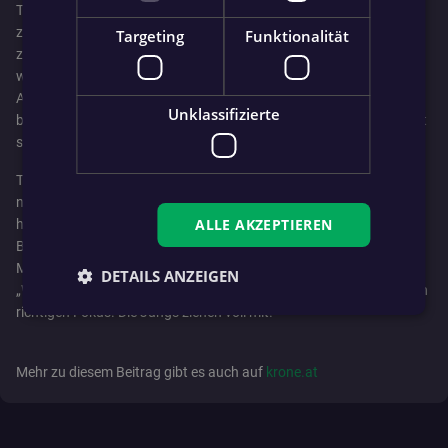
Thalgaus zweiter Tormanntrainer und war eingesprungen – noch
zweimal und schnürte damit den Dreierpack (83., 93.),
Targeting
Funktionalität
zwischendurch betrieb Almir Omanovic, der zu Bürmoos gehen
wird, noch Ergebniskosmetik für die Hausherren. „Der Sieg der
Antheringer war verdient, dazu muss man ihnen gratulieren“,
Unklassifizierte
befand Obmann Eiterer, der fünf Runden vor Schluss meinte: „Jetzt
stecken wir mitten im Abstiegskampf. Es wird eine heiße Kiste.“
Thalgau hat bei einem Spiel mehr fünf Punkte Vorsprung auf den
neuen 15. Anif (erst am Sonntag im Einsatz). Anthering hingegen
ALLE AKZEPTIEREN
hat neuen Mut getankt, hält wie Puch – am Donnerstag 1:2 in
Bürmoos – bei 25 Punkten. Was für den Liga-Verbleib seiner
Mannschaft spricht, beantwortete Trainer Lüftenegger wie folgt:
DETAILS ANZEIGEN
„Wir arbeiten jeden Tag daran, dass wir es schaffen, und haben den
richtigen Fokus. Die Jungs ziehen voll mit!“
Mehr zu diesem Beitrag gibt es auch auf
krone.at